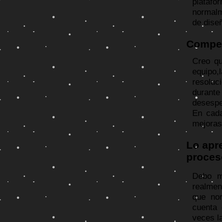
plataf
normalm
de dise
Compet
Creo qu
equipo,
resoluc
durant
desespe
En cada
mejoras
Lo apr
proces
Debo m
realmen
que no
cuenta 
veces l