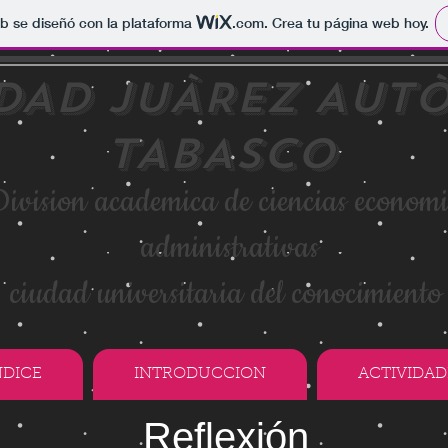
b se diseñó con la plataforma
.com
. Crea tu página web hoy.
IDAD JUÀREZ AUT
TABASCO
ivision academica de ciencias econom
administrativas
ciudad universitaria del conocimient
NDICE
INTRODUCCION
ACTIVIDAD
Reflexión