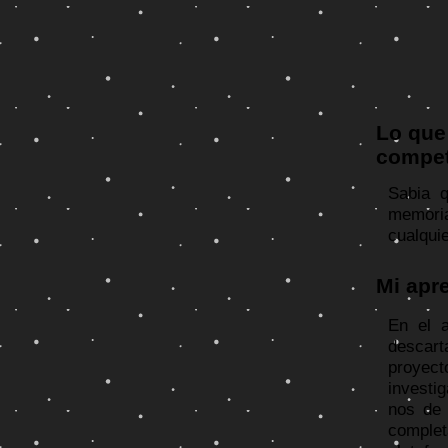
Lo que
compe
Sabia q
memoria
cualqui
Mi apre
En el 
descart
proyec
investi
nos de 
complet