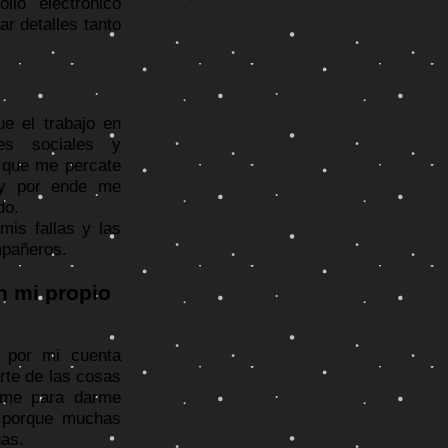
io electronico
r detalles tanto
e el trabajo en
ades sociales y
o que me percate
 y por ende me
do.
is fallas y las
mpañeros.
n mi propio
 por mi cuenta
rte de las cosas
rme para darme
s porque muchas
nas.