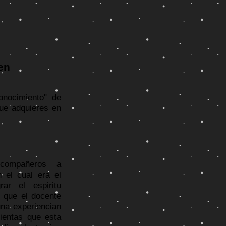
en
onocimiento" de
que adquieres en
is compañeros a
 el cual era el
ar el espiritu
 que el docente
una experiencian
ientas que esta