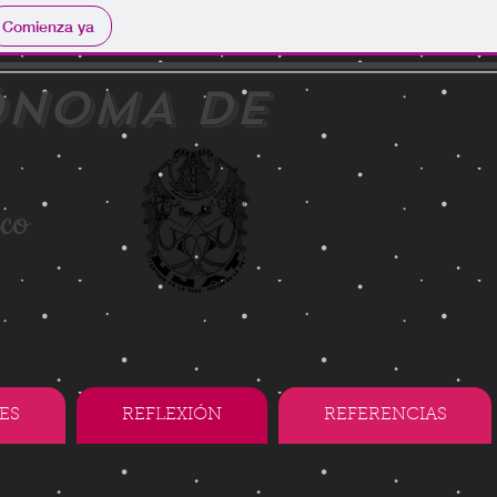
Comienza ya
ÒNOMA DE
ico
o
ES
REFLEXIÓN
REFERENCIAS